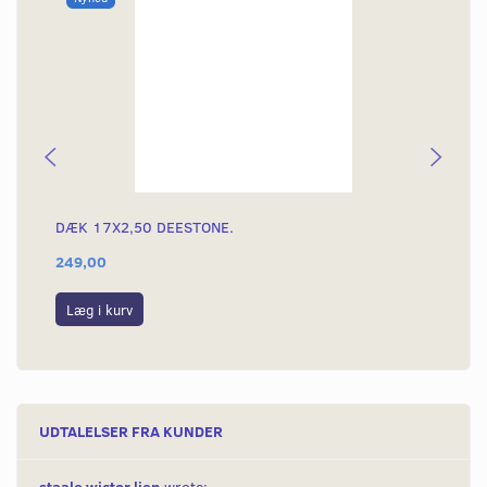
DÆK 17X2,50 DEESTONE.
DÆ
249,00
39
Læg i kurv
L
UDTALELSER FRA KUNDER
staale wictor lien
wrote: