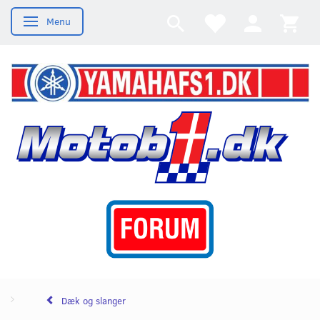
Menu
Skifte navigation
Dæk og slanger