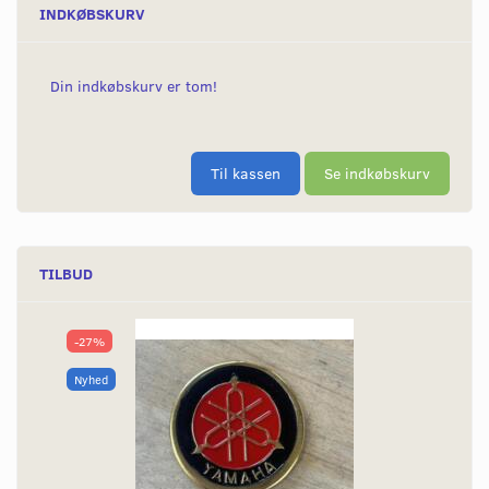
INDKØBSKURV
Din indkøbskurv er tom!
Til kassen
Se indkøbskurv
TILBUD
-27%
Nyhed