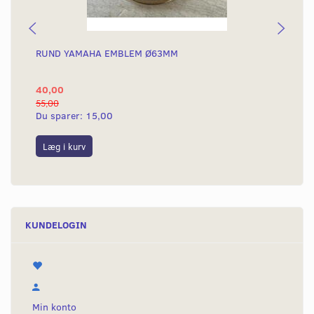
RUND YAMAHA EMBLEM Ø63MM
BA
40,00
25
55,00
50,
Du sparer:
15,00
Du
Læg i kurv
L
KUNDELOGIN
Min konto