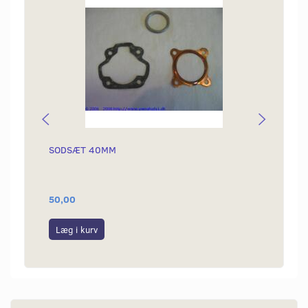
SODSÆT 40MM
PINBO
50,00
125,0
Læg i kurv
Læg i