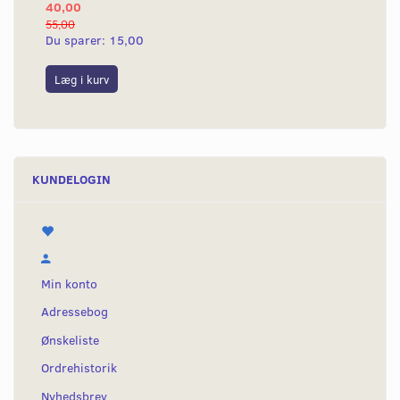
40,00
25
55,00
50,
Du sparer:
15,00
Du
Læg i kurv
L
KUNDELOGIN
Min konto
Adressebog
Ønskeliste
Ordrehistorik
Nyhedsbrev