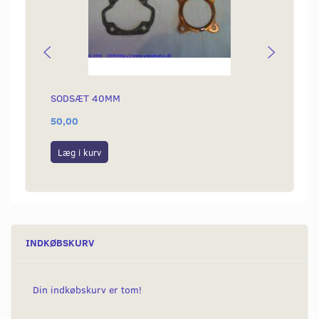
SODSÆT 40MM
GEVI
50,00
25,00
Læg i kurv
Læg i
INDKØBSKURV
Din indkøbskurv er tom!