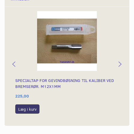
SPECIALTAP FOR GEVINDBØSNING TIL KALIBER VED
GE
BREMSERØR. M12X1MM
225,00
25
Læg i kurv
L