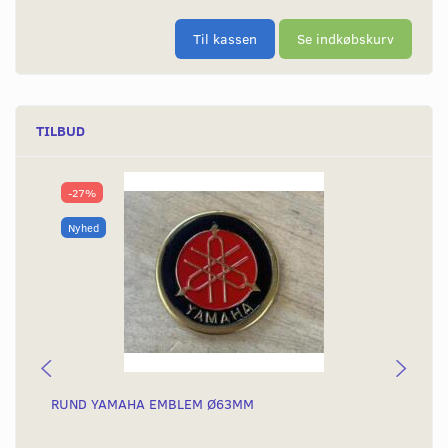
Til kassen
Se indkøbskurv
TILBUD
-27%
Nyhed
RUND YAMAHA EMBLEM Ø63MM
BA