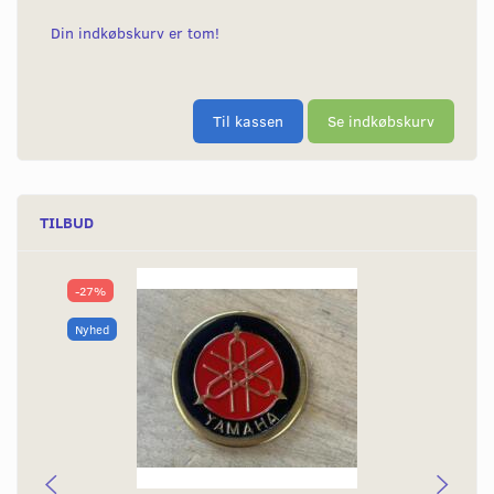
Din indkøbskurv er tom!
Til kassen
Se indkøbskurv
TILBUD
-27%
Nyhed