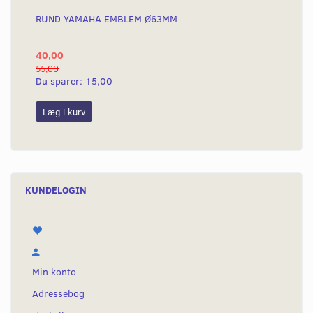
RUND YAMAHA EMBLEM Ø63MM
BA
40,00
25
55,00
50,
Du sparer:
15,00
Du
Læg i kurv
L
KUNDELOGIN
Min konto
Adressebog