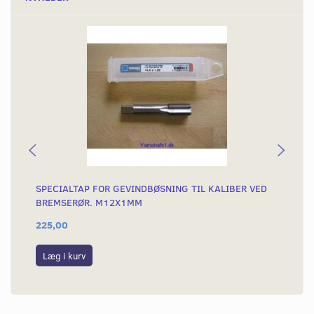
SPECIALTAP FOR GEVINDBØSNING TIL KALIBER VED
GE
BREMSERØR. M12X1MM
225,00
25
Læg i kurv
L