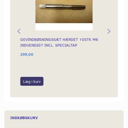
GEVINDBØSNINGSSÆT HÆRDET 10STK M6
BUNDP
INDVENDIGT INCL. SPECIALTAP
FORB
299,00
30,00
Læg i kurv
Læg i
INDKØBSKURV