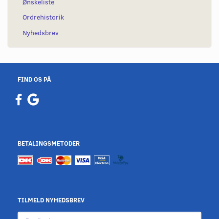
Ønskeliste
Ordrehistorik
Nyhedsbrev
FIND OS PÅ
BETALINGSMETODER
TILMELD NYHEDSBREV
Email-