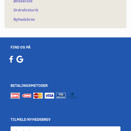
Ønskeliste
Ordrehistorik
Nyhedsbrev
FIND OS PÅ
BETALINGSMETODER
TILMELD NYHEDSBREV
Email-