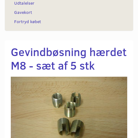
Udtalelser
Gavekort
Fortryd købet
Gevindbøsning hærdet
M8 - sæt af 5 stk