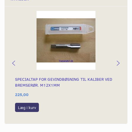
SPECIALTAP FOR GEVINDBØSNING TIL KALIBER VED
GE
BREMSERØR. M12X1MM
225,00
25
Læg i kurv
L