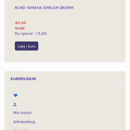
RUND YAMAHA EMBLEM Ø63MM
BA
40,00
25
55,00
50,
Du sparer:
15,00
Du
Læg i kurv
L
KUNDELOGIN
Min konto
Adressebog