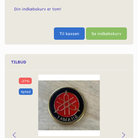
Din indkøbskurv er tom!
Til kassen
Se indkøbskurv
TILBUD
-27%
Nyhed