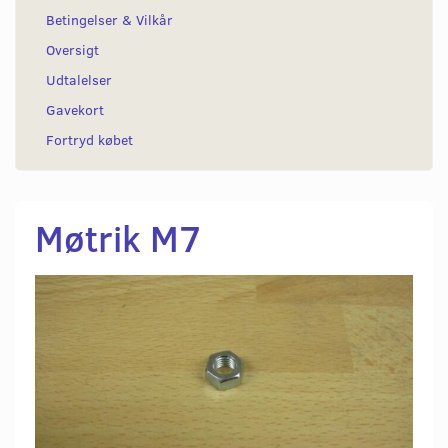
Betingelser & Vilkår
Oversigt
Udtalelser
Gavekort
Fortryd købet
Møtrik M7