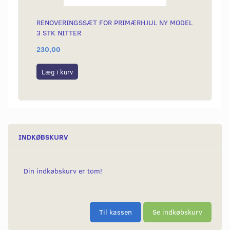
RENOVERINGSSÆT FOR PRIMÆRHJUL NY MODEL
PAKNI
3 STK NITTER
MODEL
230,00
18,00
Læg i kurv
Læg i
INDKØBSKURV
Din indkøbskurv er tom!
Til kassen
Se indkøbskurv