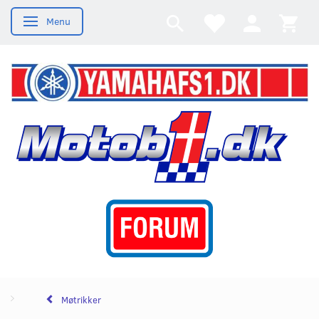
Menu
Skifte navigation
Møtrikker