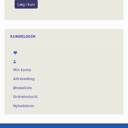
Læg i kurv
L
KUNDELOGIN
Min konto
Adressebog
Ønskeliste
Ordrehistorik
Nyhedsbrev