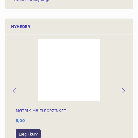
NYHEDER
MØTRIK M8 ELFORZINKET
MØ
5,00
25
Læg i kurv
S