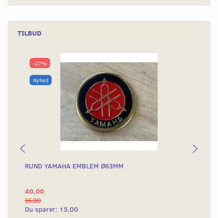
TILBUD
-27%
Nyhed
RUND YAMAHA EMBLEM Ø63MM
BA
40,00
25
55,00
50,
Du sparer:
15,00
Du