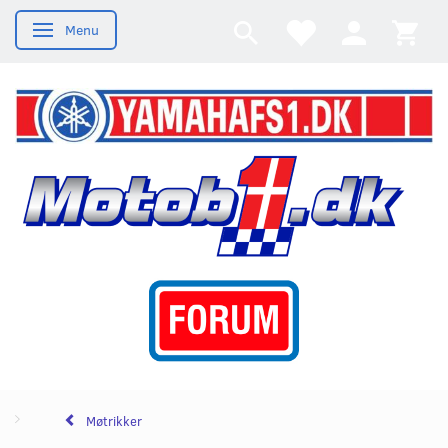
Menu
Skifte navigation
Møtrikker