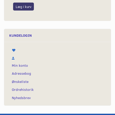
Læg i kurv
L
KUNDELOGIN
Min konto
Adressebog
Ønskeliste
Ordrehistorik
Nyhedsbrev