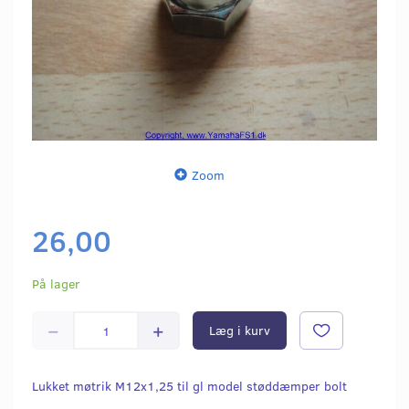
Zoom
26,00
På lager
Læg i kurv
Lukket møtrik M12x1,25 til gl model støddæmper bolt