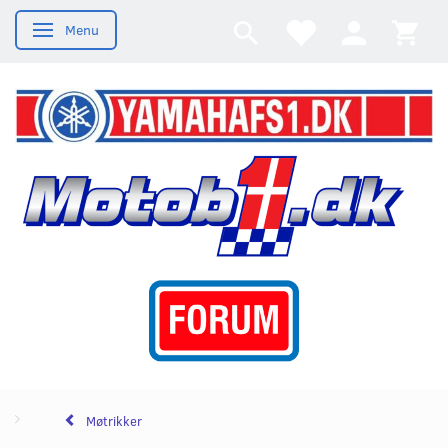
Menu
Skifte navigation
Møtrikker