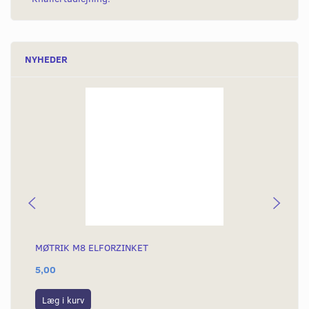
NYHEDER
MØTRIK M8 ELFORZINKET
MØ
5,00
25
Læg i kurv
S