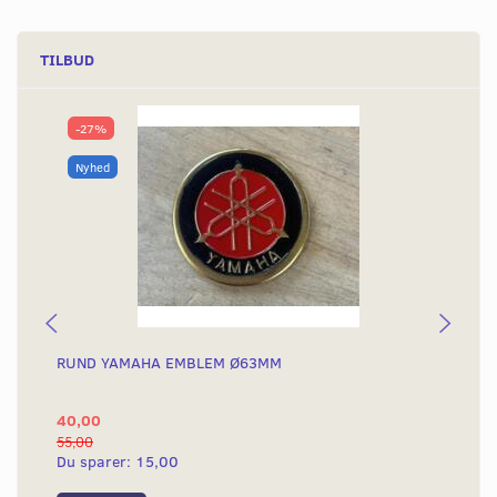
TILBUD
-27%
Nyhed
RUND YAMAHA EMBLEM Ø63MM
BA
40,00
25
55,00
50,
Du sparer:
15,00
Du