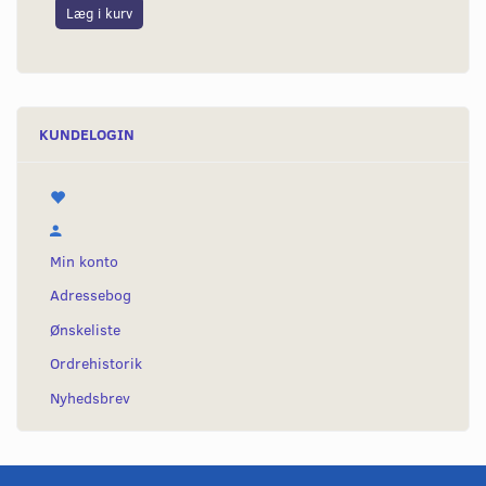
Læg i kurv
L
KUNDELOGIN
Min konto
Adressebog
Ønskeliste
Ordrehistorik
Nyhedsbrev