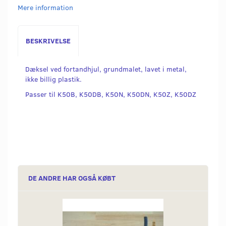
Mere information
BESKRIVELSE
Dæksel ved fortandhjul, grundmalet, lavet i metal,
ikke billig plastik.
Passer til K50B, K50DB, K50N, K50DN, K50Z, K50DZ
DE ANDRE HAR OGSÅ KØBT