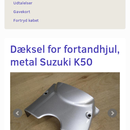
Udtalelser
Gavekort
Fortryd købet
Dæksel for fortandhjul,
metal Suzuki K50