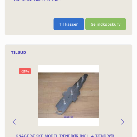
Til kassen
Se indkøbskurv
TILBUD
-25%
KNAGERÆKKE MODEL TÆNDRØR INCL. 4 TÆNDRØR.
VÆ