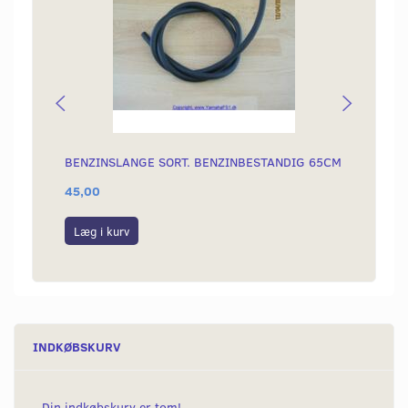
BENZINSLANGE SORT. BENZINBESTANDIG 65CM
FÆLG
45,00
22,00
Læg i kurv
Læg i
INDKØBSKURV
Din indkøbskurv er tom!