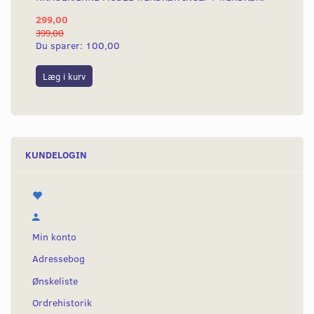
299,00
13
399,00
139
Du sparer:
100,00
Du
Læg i kurv
L
KUNDELOGIN
Min konto
Adressebog
Ønskeliste
Ordrehistorik