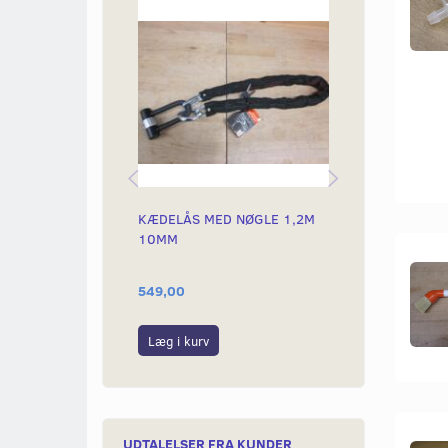
KÆDELÅS MED NØGLE 1,2M
KÆDELÅS MED
10MM
10,5MM
549,00
699,00
Læg i kurv
Læg i kurv
UDTALELSER FRA KUNDER