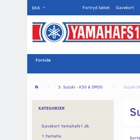
Fortryd købet
Gavekort
DKK
Forside
3. Suzuki - K50 & DM50
Suzuki 
S
KATEGORIER
Gavekort Yamahafs1.dk
1.Yamaha
Sorte