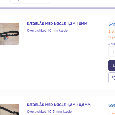
KÆDELÅS MED NØGLE 1,2M 10MM
54
Overtrukket 10mm kæde
2 st
lag
Ant
L
KÆDELÅS MED NØGLE 1,8M 10,5MM
69
Overtrukket 10,5 mm kæde
4 st