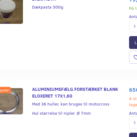
Dækpasta 500g
På 
Ant
L
ALUMINIUMSFÆLG FORSTÆRKET BLANK
65
pulær
ELOXERET 17X1,60
4 st
Med 36 huller, kan bruges til motocross
lag
Ant
Hul størrelse til nipler. Ø 7mm