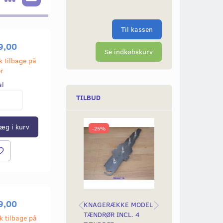
Til kassen
9,00
Se indkøbskurv
k tilbage på
er
al
TILBUD
æg i kurv
-25%
-6%
9,00
KNAGERÆKKE MODEL
VÆRKTØJSSÆT -
TÆNDRØR INCL. 4
UNIVERSAL OG
k tilbage på