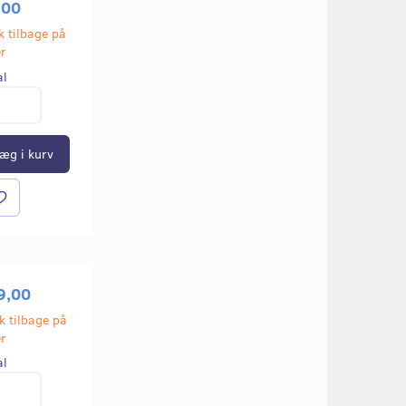
,00
k tilbage på
er
al
æg i kurv
9,00
k tilbage på
er
al