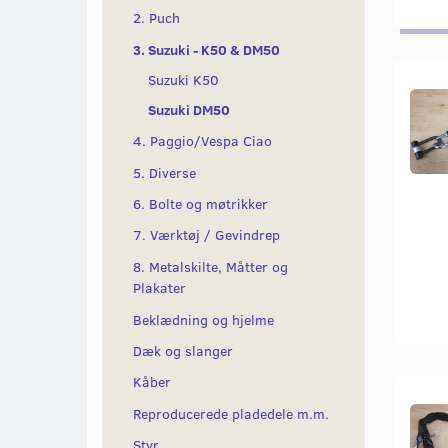
2. Puch
3. Suzuki - K50 & DM50
Suzuki K50
Suzuki DM50
4. Paggio/Vespa Ciao
5. Diverse
6. Bolte og møtrikker
7. Værktøj / Gevindrep
8. Metalskilte, Måtter og
Plakater
Beklædning og hjelme
Dæk og slanger
Kåber
Reproducerede pladedele m.m.
Styr