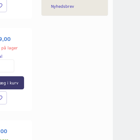
Nyhedsbrev
9,00
 på lager
al
æg i kurv
,00
lager