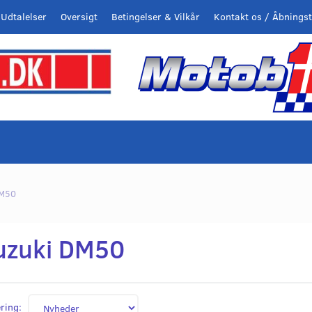
Udtalelser
Oversigt
Betingelser & Vilkår
Kontakt os / Åbningst
DM50
uzuki DM50
ring: