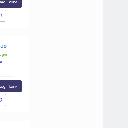
æg i kurv
,00
lager
al
æg i kurv