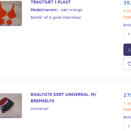
TRAGTSÆT I PLAST
39
Model/varenr.:
sæt orange
5 st
lag
Består af 4 gode størrelser
Ant
L
BAGLYGTE SORT UNIVERSAL. M/
27
BREMSELYS
1 st
Universal
lag
Ant