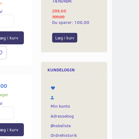
TÆNDRØR.
ORIGINAL LOOK 
er
299,00
130,00
al
399,00
139,00
Du sparer:
100,00
Du sparer:
9,00
æg i kurv
Læg i kurv
Læg i kurv
KUNDELOGIN
,00
lager
al
Min konto
Adressebog
Ønskeliste
æg i kurv
Ordrehistorik