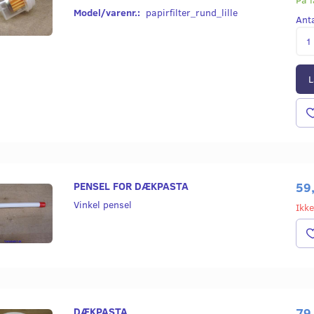
Model/varenr.:
papirfilter_rund_lille
Ant
L
 NØGLE 1,8M
BENZINFILTER UNIVERSAL -
BAGLYGTE KRO
PAPIR - STOR
M/ BREMSELYS
PENSEL FOR DÆKPASTA
59
39,00
279,00
Vinkel pensel
Ikke
Læg i kurv
Læg i kurv
DÆKPASTA
79