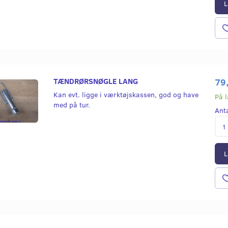
L
TÆNDRØRSNØGLE LANG
79
Kan evt. ligge i værktøjskassen, god og have
På 
med på tur.
Ant
L