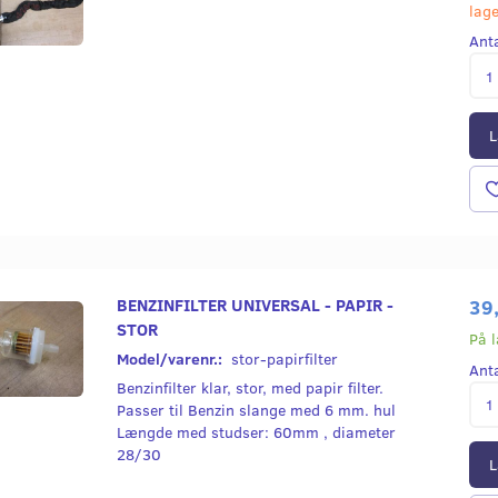
lag
Ant
L
BENZINFILTER UNIVERSAL - PAPIR -
39
STOR
På 
Model/varenr.:
stor-papirfilter
Ant
Benzinfilter klar, stor, med papir filter.
Passer til Benzin slange med 6 mm. hul
Længde med studser: 60mm , diameter
28/30
L