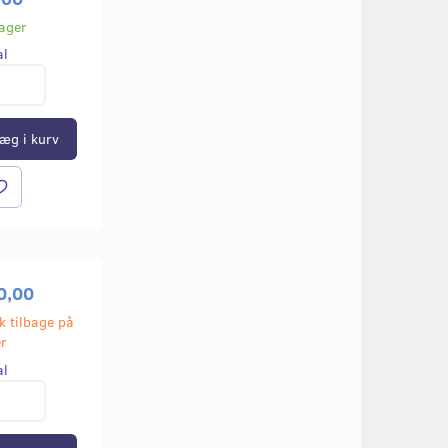
lager
al
æg i kurv
0,00
k tilbage på
er
al