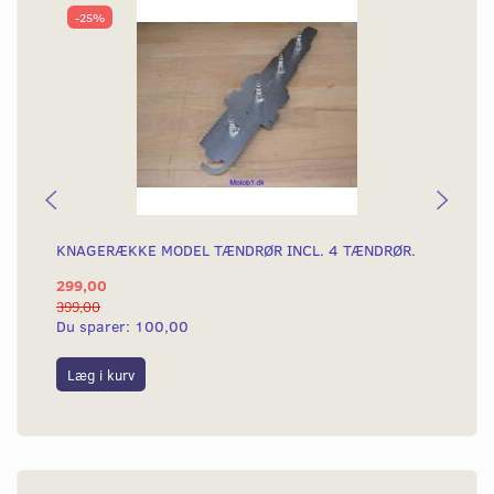
-25%
KNAGERÆKKE MODEL TÆNDRØR INCL. 4 TÆNDRØR.
VÆ
299,00
13
399,00
139
Du sparer:
100,00
Du
Læg i kurv
L