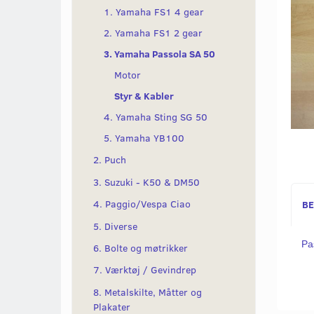
1. Yamaha FS1 4 gear
2. Yamaha FS1 2 gear
3. Yamaha Passola SA 50
Motor
Styr & Kabler
4. Yamaha Sting SG 50
5. Yamaha YB100
2. Puch
3. Suzuki - K50 & DM50
4. Paggio/Vespa Ciao
BE
5. Diverse
Pa
6. Bolte og møtrikker
7. Værktøj / Gevindrep
8. Metalskilte, Måtter og
Plakater