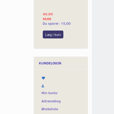
YAMAHA 2G
40,00
25,00
55,00
50,00
Du sparer:
15,00
Du sparer:
25,0
Læg i kurv
Læg i kurv
KUNDELOGIN
Min konto
Adressebog
Ønskeliste