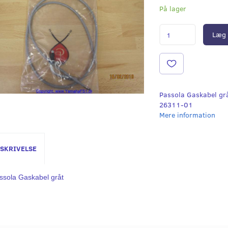
På lager
Læg 
Passola Gaskabel gr
26311-01
Mere information
SKRIVELSE
ssola Gaskabel gråt