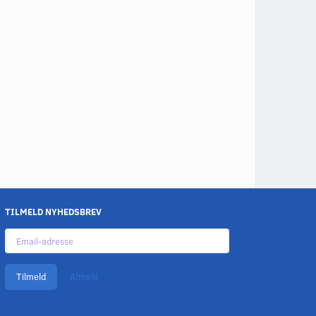
TILMELD NYHEDSBREV
Email-
adresse
Tilmeld
Afmeld