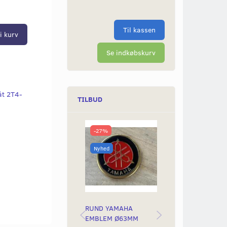
Til kassen
i kurv
Se indkøbskurv
åt 2T4-
TILBUD
-27%
-50%
Nyhed
Nyhed
RUND YAMAHA
BAGLYGTEGLAS
EMBLEM Ø63MM
YAMAH STING &