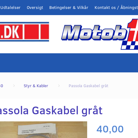
Udtalelser
Oversigt
Betingelser & Vilkår
Kontakt os / Åbningst
50
Styr & Kabler
Passola Gaskabel gråt
assola Gaskabel gråt
40,00