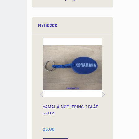
NYHEDER
YAMAHA NØGLERING I BLÅT
SIDESPEJL C
SKUM
MODEL, MED 
25,00
199,00