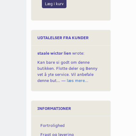
Læg i kurv
Læg i kurv
UDTALELSER FRA KUNDER
staale wictor lien
wrote:
Kan bare si godt om denne
butikken. Flotte deler og Benny
vet å yte service. Vil anbefale
denne but... —
læs mere...
INFORMATIONER
Fortrolighed
Fragt og levering