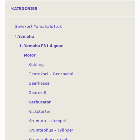
KATEGORIER
Gavekort Yamahafs1.dk
1.Yamaha
1. Yamaha FS1 4 gear
Motor
Kobling
Gearaksel - Gearpedal
Gearkasse
Gearskift
Karburator
Kickstarter
Krumtap - stempel
Krumtaphus - cylinder
Krumtaphusdæksel