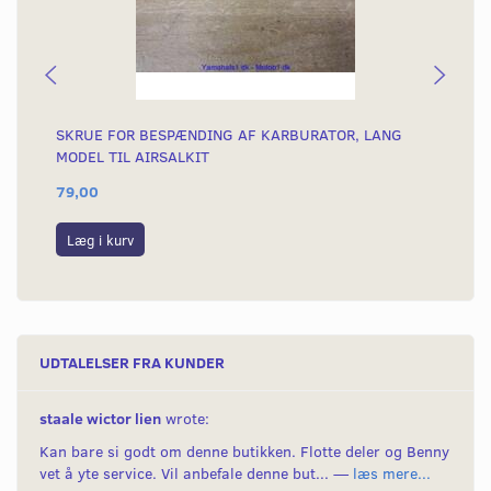
SKRUE FOR BESPÆNDING AF KARBURATOR, LANG
BE
MODEL TIL AIRSALKIT
79,00
22
Læg i kurv
L
UDTALELSER FRA KUNDER
staale wictor lien
wrote:
Kan bare si godt om denne butikken. Flotte deler og Benny
vet å yte service. Vil anbefale denne but... —
læs mere...