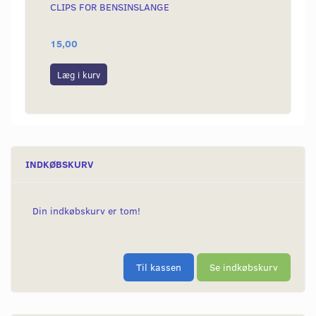
CLIPS FOR BENSINSLANGE
TÆNDR
OHM
15,00
69,00
Læg i kurv
Læg i
INDKØBSKURV
Din indkøbskurv er tom!
Til kassen
Se indkøbskurv