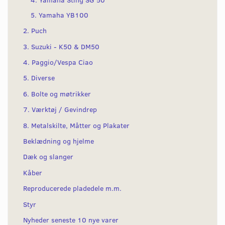
5. Yamaha YB100
2. Puch
3. Suzuki - K50 & DM50
4. Paggio/Vespa Ciao
5. Diverse
6. Bolte og møtrikker
7. Værktøj / Gevindrep
8. Metalskilte, Måtter og Plakater
Beklædning og hjelme
Dæk og slanger
Kåber
Reproducerede pladedele m.m.
Styr
Nyheder seneste 10 nye varer