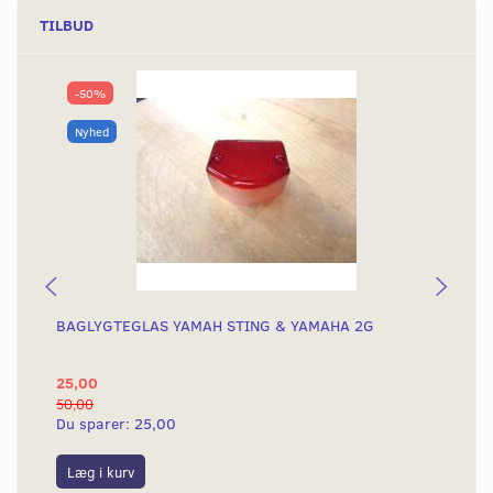
TILBUD
-50%
Nyhed
BAGLYGTEGLAS YAMAH STING & YAMAHA 2G
KO
KN
25,00
4.
50,00
4.8
Du sparer:
25,00
Du
Læg i kurv
L