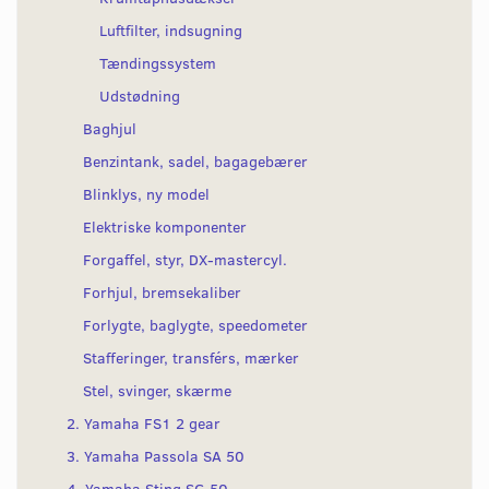
Luftfilter, indsugning
Tændingssystem
Udstødning
Baghjul
Benzintank, sadel, bagagebærer
Blinklys, ny model
Elektriske komponenter
Forgaffel, styr, DX-mastercyl.
Forhjul, bremsekaliber
Forlygte, baglygte, speedometer
Stafferinger, transférs, mærker
Stel, svinger, skærme
2. Yamaha FS1 2 gear
3. Yamaha Passola SA 50
4. Yamaha Sting SG 50