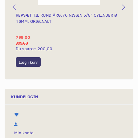
REPSÆT TIL RUND ÅRG.76 NISSIN 5/8" CYLINDER Ø
BR
16MM. ORIGINALT
799,00
31
999,00
375
Du sparer:
200,00
Du
Læg i kurv
L
KUNDELOGIN
Min konto