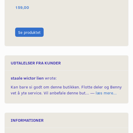
159,00
20
L
Se produktet
UDTALELSER FRA KUNDER
staale wictor lien
wrote:
Kan bare si godt om denne butikken. Flotte deler og Benny
vet å yte service. Vil anbefale denne but... —
læs mere...
INFORMATIONER