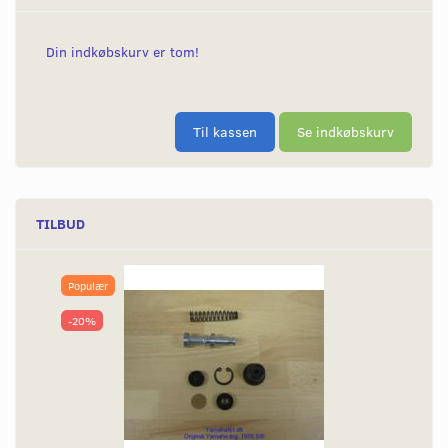
Din indkøbskurv er tom!
Til kassen
Se indkøbskurv
TILBUD
Populær
-20%