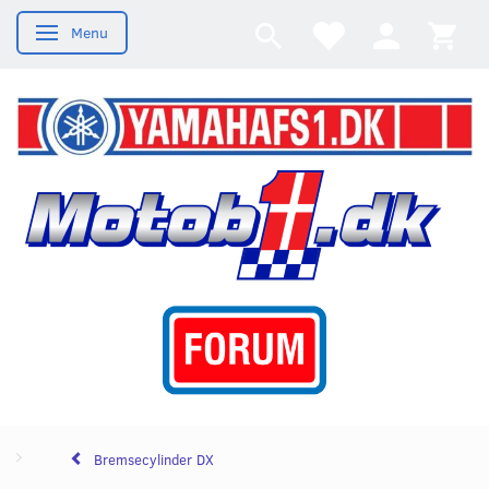
Menu
Skifte navigation
Bremsecylinder DX