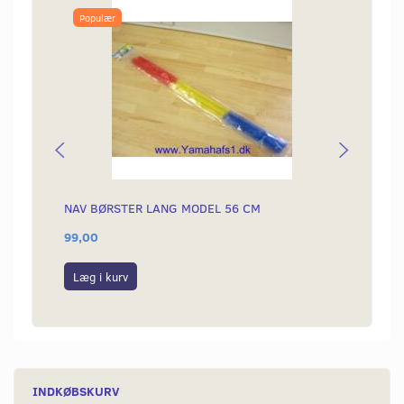
Populær
NAV BØRSTER LANG MODEL 56 CM
KÆDE 
99,00
199,0
Læg i kurv
Læg i
INDKØBSKURV