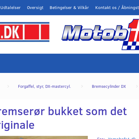
Udtalelser
Oversigt
Betingelser & Vilkår
Kontakt os / Åbningst
Forgaffel, styr, DX-mastercyl.
Bremsecylinder DX
remserør bukket som det
iginale
Fra:
Yamahafs1.dk