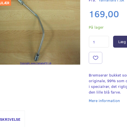
ULÆR
169,00
På lager
Læg 
Bremserør bukket so
originale, 99% som d
i specialrør, det rigti
den lille blå farve.
Mere information
SKRIVELSE