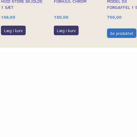
HVID STORE SKJOLDE
FORHJUL CHROM
MODEL DX
1 SÆT
FORGAFFEL 1 
169,00
150,00
750,00
Læg i kurv
Læg i kurv
Se produktet