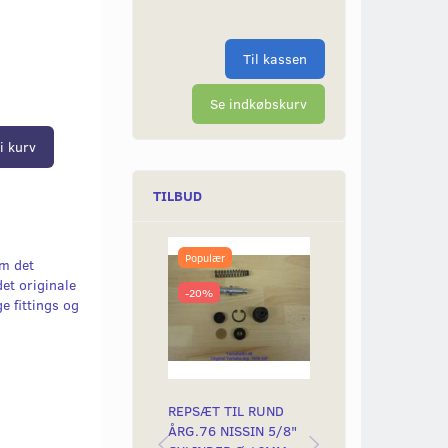
Til kassen
Se indkøbskurv
i kurv
TILBUD
Populær
-15%
m det
et originale
-20%
ge fittings og
REPSÆT TIL RUND
BREMSECYLINDE
ÅRG.76 NISSIN 5/8"
SORT. HØJ MODE