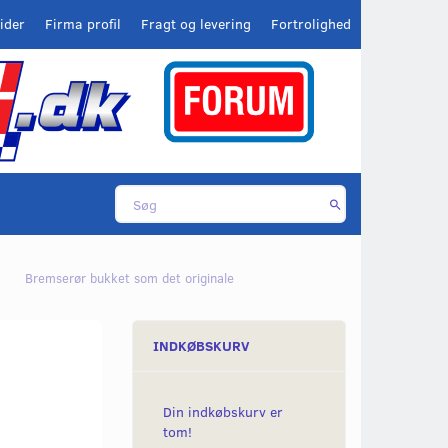
ider
Firma profil
Fragt og levering
Fortrolighed
Bremserør bukket som det originale
INDKØBSKURV
Din indkøbskurv er
tom!