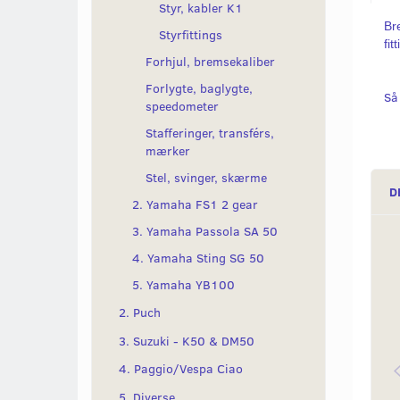
Styr, kabler K1
Br
Styrfittings
fit
Forhjul, bremsekaliber
Forlygte, baglygte,
Så
speedometer
Stafferinger, transférs,
mærker
Stel, svinger, skærme
D
2. Yamaha FS1 2 gear
3. Yamaha Passola SA 50
4. Yamaha Sting SG 50
5. Yamaha YB100
2. Puch
3. Suzuki - K50 & DM50
4. Paggio/Vespa Ciao
5. Diverse