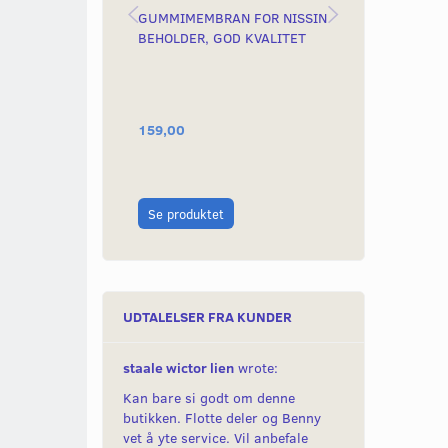
GUMMIMEMBRAN FOR NISSIN
SKRUE SORT 
BEHOLDER, GOD KVALITET
STJERNEKÆR
159,00
20,00
Læg i kurv
Se produktet
UDTALELSER FRA KUNDER
staale wictor lien
wrote:
Kan bare si godt om denne
butikken. Flotte deler og Benny
vet å yte service. Vil anbefale