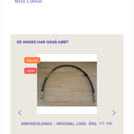
M10x 1,00mm
DE ANDRE HAR OGSÅ KØBT
Populær
-20%
BREMSESLANGE - ORIGINAL LOOK. ÅRG. 77-79'
GUMMI