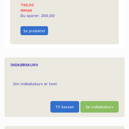
799,00
85,00
999,00
Du sparer:
200,00
Læg i
Se produktet
INDKØBSKURV
Din indkøbskurv er tom!
Til kassen
Se indkøbskurv