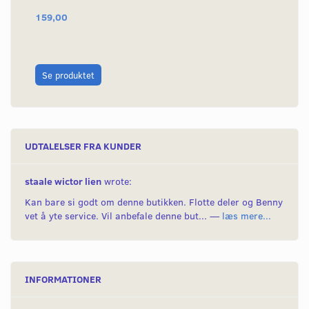
159,00
20
L
Se produktet
UDTALELSER FRA KUNDER
staale wictor lien
wrote:
Kan bare si godt om denne butikken. Flotte deler og Benny
vet å yte service. Vil anbefale denne but... —
læs mere...
INFORMATIONER