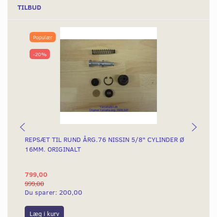
TILBUD
Populær
-20%
REPSÆT TIL RUND ÅRG.76 NISSIN 5/8" CYLINDER Ø
BR
16MM. ORIGINALT
799,00
31
999,00
375
Du sparer:
200,00
Du
Læg i kurv
L