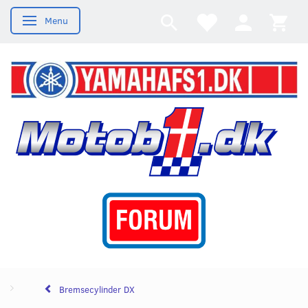
Menu
Skifte navigation
Bremsecylinder DX