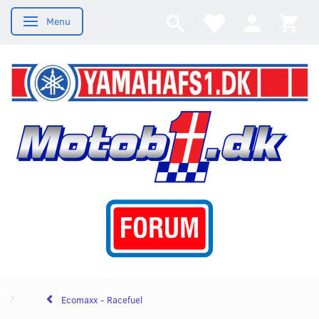
Menu
Skifte navigation
Ecomaxx - Racefuel