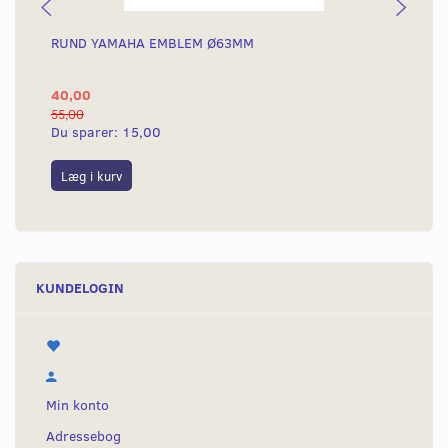
RUND YAMAHA EMBLEM Ø63MM
BA
40,00
25
55,00
50,
Du sparer:
15,00
Du
Læg i kurv
L
KUNDELOGIN
Min konto
Adressebog