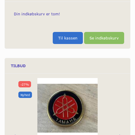
Din indkøbskurv er tom!
Til kassen
Se indkøbskurv
TILBUD
-27%
Nyhed