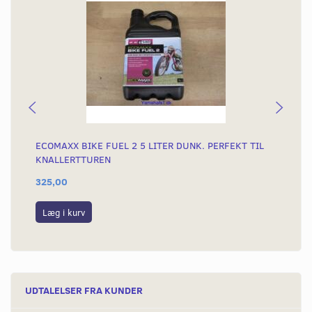
ECOMAXX BIKE FUEL 2 5 LITER DUNK. PERFEKT TIL
TR
KNALLERTTUREN
325,00
39
Læg i kurv
L
UDTALELSER FRA KUNDER