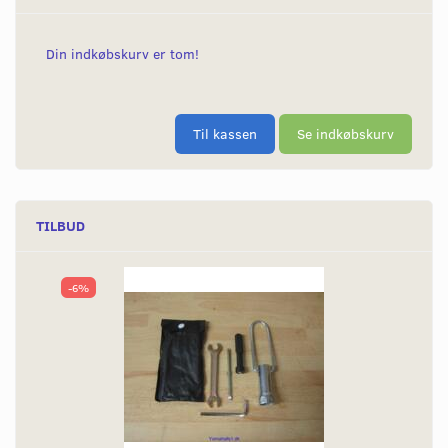
Din indkøbskurv er tom!
Til kassen
Se indkøbskurv
TILBUD
-6%