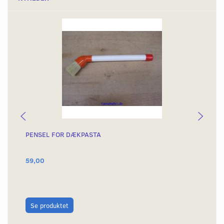
PENSEL FOR DÆKPASTA
DÆ
59,00
79
L
Se produktet