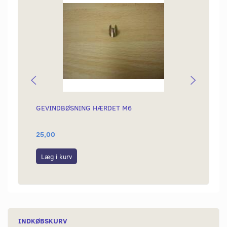
GEVINDBØSNING HÆRDET M6
GEVIN
25,00
159,0
Læg i kurv
Læg i
INDKØBSKURV