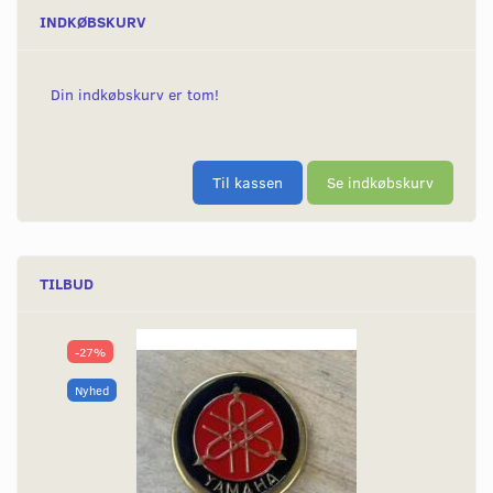
INDKØBSKURV
Din indkøbskurv er tom!
Til kassen
Se indkøbskurv
TILBUD
-27%
Nyhed