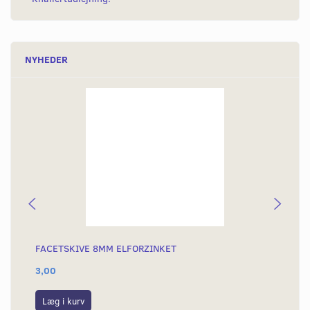
NYHEDER
FACETSKIVE 8MM ELFORZINKET
NO
3,00
15
Læg i kurv
L