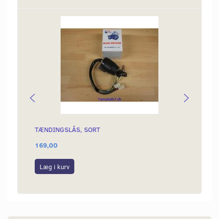
TÆNDINGSLÅS, SORT
SLANG
169,00
75,00
Læg i kurv
Læg i