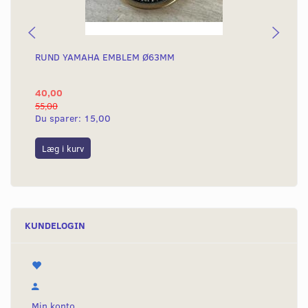
RUND YAMAHA EMBLEM Ø63MM
BA
40,00
25
55,00
50,
Du sparer:
15,00
Du
Læg i kurv
L
KUNDELOGIN
Min konto