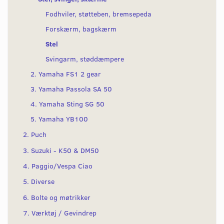
Fodhviler, støtteben, bremsepeda
Forskærm, bagskærm
Stel
Svingarm, støddæmpere
2. Yamaha FS1 2 gear
3. Yamaha Passola SA 50
4. Yamaha Sting SG 50
5. Yamaha YB100
2. Puch
3. Suzuki - K50 & DM50
4. Paggio/Vespa Ciao
5. Diverse
6. Bolte og møtrikker
7. Værktøj / Gevindrep