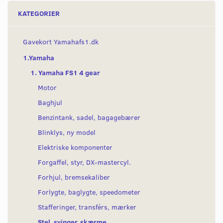
KATEGORIER
Gavekort Yamahafs1.dk
1.Yamaha
1. Yamaha FS1 4 gear
Motor
Baghjul
Benzintank, sadel, bagagebærer
Blinklys, ny model
Elektriske komponenter
Forgaffel, styr, DX-mastercyl.
Forhjul, bremsekaliber
Forlygte, baglygte, speedometer
Stafferinger, transférs, mærker
Stel, svinger, skærme