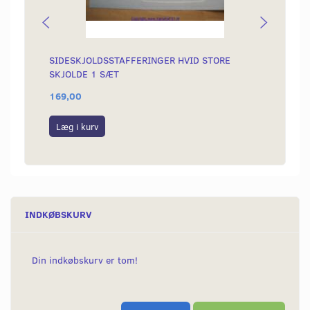
SIDESKJOLDSSTAFFERINGER HVID STORE
KÆDE 
SKJOLDE 1 SÆT
169,00
189,0
Læg i kurv
Læg i
INDKØBSKURV
Din indkøbskurv er tom!