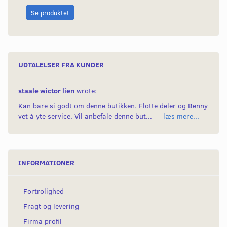
L
Se produktet
UDTALELSER FRA KUNDER
staale wictor lien
wrote:
Kan bare si godt om denne butikken. Flotte deler og Benny
vet å yte service. Vil anbefale denne but... —
læs mere...
INFORMATIONER
Fortrolighed
Fragt og levering
Firma profil