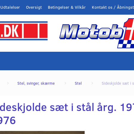
Udtalelser
Oversigt
Betingelser & Vilkår
Kontakt os / Åbningst
Stel, svinger, skærme
Stel
Sideskjolde sæt i
deskjolde sæt i stål årg. 1
976