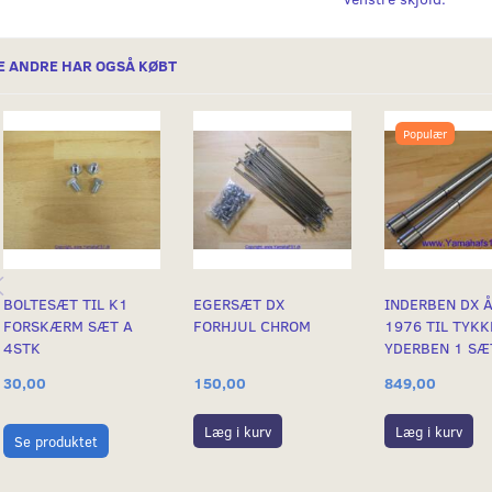
E ANDRE HAR OGSÅ KØBT
Populær
BOLTESÆT TIL K1
EGERSÆT DX
INDERBEN DX 
FORSKÆRM SÆT A
FORHJUL CHROM
1976 TIL TYKK
4STK
YDERBEN 1 SÆ
30,00
150,00
849,00
Læg i kurv
Læg i kurv
Se produktet