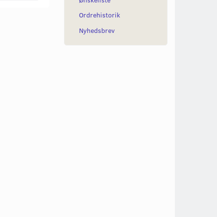
Ordrehistorik
Nyhedsbrev