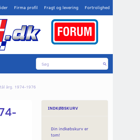
ider
Firma profil
Fragt og levering
Fortrolighed
 stål årg. 1974-1976
974-
INDKØBSKURV
Din indkøbskurv er
tom!