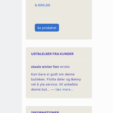
6.000,00
549,00
Læg i kurv
Se produktet
UDTALELSER FRA KUNDER
staale wictor lien
wrote:
Kan bare si godt om denne
butikken. Flotte deler og Benny
vet å yte service. Vil anbefale
denne but... —
læs mere...
INFORMATIONER