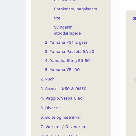
Forskærm, bagskærm
Stel
D
Svingarm,
støddæmpere
2. Yamaha FS1 2 gear
3. Yamaha Passola SA 50
4. Yamaha Sting SG 50
5. Yamaha YB100
2. Puch
3. Suzuki - K50 & DM50
4. Paggio/Vespa Ciao
5. Diverse
6. Bolte og møtrikker
7. Værktøj / Gevindrep