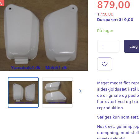
879,00
%
1.198,00
Du sparer:
319,00
På lager
Læg 
Meget meget flot rep
sideskjoldssæt i stål
de originale og pas
har svært ved og tro 
reproduktion.
Sælges kun som sæt
Husk evt. gummiprop
dæmpning, mod stell
venstre skjold.