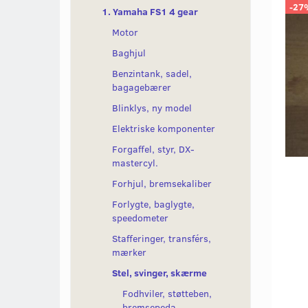
-27
1. Yamaha FS1 4 gear
Motor
Baghjul
Benzintank, sadel,
bagagebærer
Blinklys, ny model
Elektriske komponenter
Forgaffel, styr, DX-
mastercyl.
Forhjul, bremsekaliber
Forlygte, baglygte,
speedometer
Stafferinger, transférs,
mærker
Stel, svinger, skærme
Fodhviler, støtteben,
bremsepeda