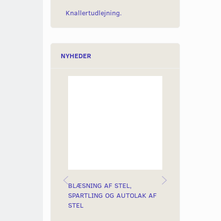
Knallertudlejning.
NYHEDER
BLÆSNING AF STEL,
KÆDELÅS MED
SPARTLING OG AUTOLAK AF
10MM
STEL