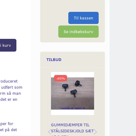
Til kassen
Se indkøbskurv
i kurv
TILBUD
-40%
-6%
roduceret
, udført som
form så man
det er en
.
per for
GUMMIDÆMPER TIL
VÆRKTØJSSÆT -
et på det
STÅLSIDESKJOLD SÆT
UNIVERSAL OG