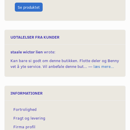
L
Se produktet
UDTALELSER FRA KUNDER
staale wictor lien
wrote:
Kan bare si godt om denne butikken. Flotte deler og Benny
vet å yte service. Vil anbefale denne but... —
læs mere...
INFORMATIONER
Fortrolighed
Fragt og levering
Firma profil