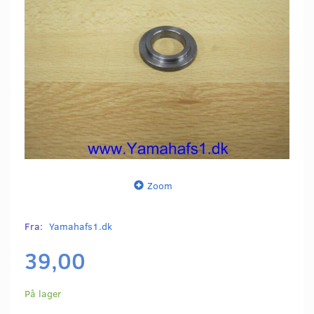
Zoom
Fra:
Yamahafs1.dk
39,00
På lager