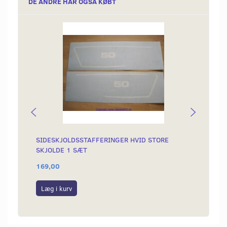
DE ANDRE HAR OGSÅ KØBT
SIDESKJOLDSSTAFFERINGER HVID STORE
BOLTE
SKJOLDE 1 SÆT
169,00
30,00
Læg i kurv
Se p