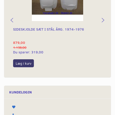
SIDESKJOLDE SÆT I STÅL ÅRG. 1974-1976
GU
879,00
36
1.198,00
60,
Du sparer:
319,00
Du
Læg i kurv
L
KUNDELOGIN