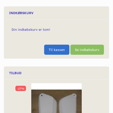
INDKØBSKURV
Din indkøbskurv er tom!
Til kassen
Se indkøbskurv
TILBUD
-27%