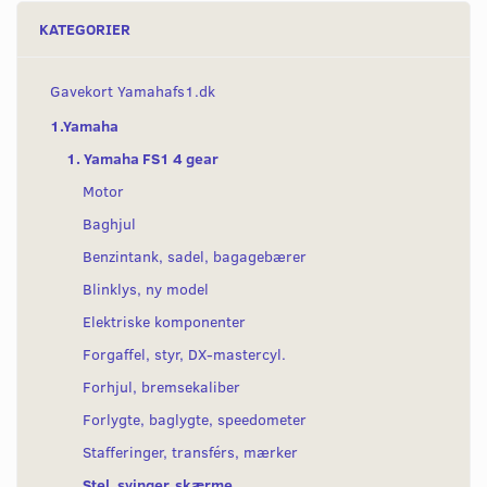
KATEGORIER
Gavekort Yamahafs1.dk
1.Yamaha
1. Yamaha FS1 4 gear
Motor
Baghjul
Benzintank, sadel, bagagebærer
Blinklys, ny model
Elektriske komponenter
Forgaffel, styr, DX-mastercyl.
Forhjul, bremsekaliber
Forlygte, baglygte, speedometer
Stafferinger, transférs, mærker
Stel, svinger, skærme