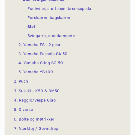
Fodhviler, støtteben, bremsepeda
Forskærm, bagskærm
Stel
Svingarm, støddæmpere
2. Yamaha FS1 2 gear
3. Yamaha Passola SA 50
4. Yamaha Sting SG 50
5. Yamaha YB100
2. Puch
3. Suzuki - K50 & DM50
4. Paggio/Vespa Ciao
5. Diverse
6. Bolte og møtrikker
7. Værktøj / Gevindrep