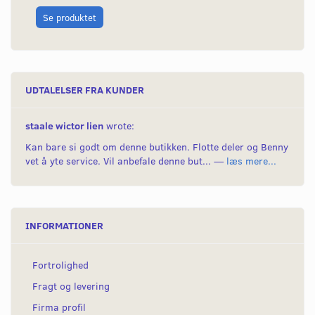
L
Se produktet
UDTALELSER FRA KUNDER
staale wictor lien
wrote:
Kan bare si godt om denne butikken. Flotte deler og Benny
vet å yte service. Vil anbefale denne but... —
læs mere...
INFORMATIONER
Fortrolighed
Fragt og levering
Firma profil