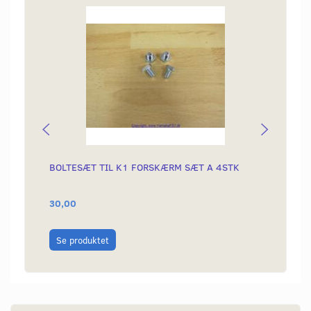
Popu
BOLTESÆT TIL K1 FORSKÆRM SÆT A 4STK
BESLA
MODE
30,00
140,0
Læg i
Se produktet