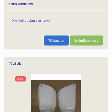
INDKØBSKURV
Din indkøbskurv er tom!
Til kassen
Se indkøbskurv
TILBUD
-27%