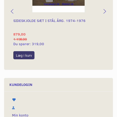
SIDESKJOLDE SÆT I STÅL ÅRG. 1974-1976
GU
879,00
36
1.198,00
60,
Du sparer:
319,00
Du
Læg i kurv
L
KUNDELOGIN
Min konto