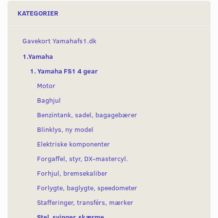
KATEGORIER
Gavekort Yamahafs1.dk
1.Yamaha
1. Yamaha FS1 4 gear
Motor
Baghjul
Benzintank, sadel, bagagebærer
Blinklys, ny model
Elektriske komponenter
Forgaffel, styr, DX-mastercyl.
Forhjul, bremsekaliber
Forlygte, baglygte, speedometer
Stafferinger, transférs, mærker
Stel, svinger, skærme