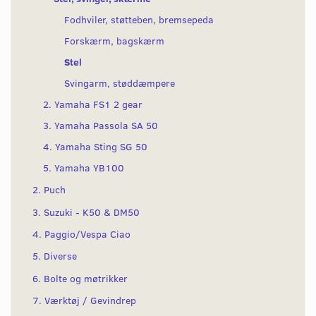
Fodhviler, støtteben, bremsepeda
Forskærm, bagskærm
Stel
Svingarm, støddæmpere
2. Yamaha FS1 2 gear
3. Yamaha Passola SA 50
4. Yamaha Sting SG 50
5. Yamaha YB100
2. Puch
3. Suzuki - K50 & DM50
4. Paggio/Vespa Ciao
5. Diverse
6. Bolte og møtrikker
7. Værktøj / Gevindrep