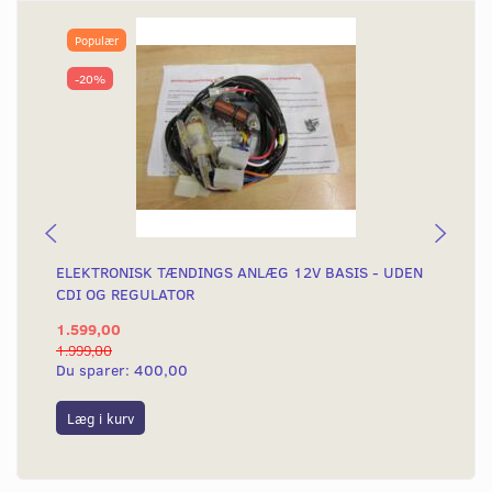
Populær
-20%
ELEKTRONISK TÆNDINGS ANLÆG 12V BASIS - UDEN
EL
CDI OG REGULATOR
1.599,00
1.
1.999,00
2.3
Du sparer:
400,00
Du
Læg i kurv
L