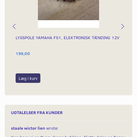
LYSSPOLE YAMAHA FS1, ELEKTRONISK TÆNDING 12V
PI
199,00
99
Læg i kurv
L
UDTALELSER FRA KUNDER
staale wictor lien
wrote: