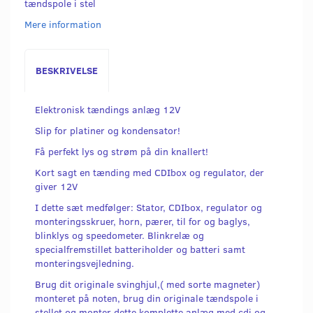
tændspole i stel
Mere information
BESKRIVELSE
Elektronisk tændings anlæg 12V
Slip for platiner og kondensator!
Få perfekt lys og strøm på din knallert!
Kort sagt en tænding med CDIbox og regulator, der
giver 12V
I dette sæt medfølger: Stator, CDIbox, regulator og
monteringsskruer, horn, pærer, til for og baglys,
blinklys og speedometer. Blinkrelæ og
specialfremstillet batteriholder og batteri samt
monteringsvejledning.
Brug dit originale svinghjul,( med sorte magneter)
monteret på noten, brug din originale tændspole i
stellet og monter dette komplette anlæg med cdi og