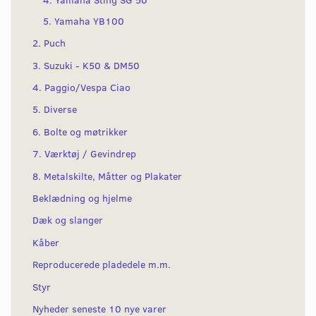
5. Yamaha YB100
2. Puch
3. Suzuki - K50 & DM50
4. Paggio/Vespa Ciao
5. Diverse
6. Bolte og møtrikker
7. Værktøj / Gevindrep
8. Metalskilte, Måtter og Plakater
Beklædning og hjelme
Dæk og slanger
Kåber
Reproducerede pladedele m.m.
Styr
Nyheder seneste 10 nye varer