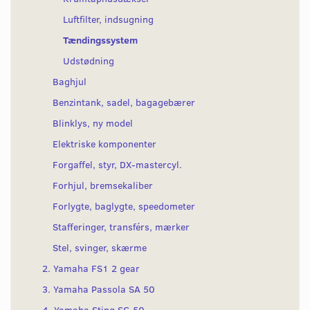
Luftfilter, indsugning
Tændingssystem
Udstødning
Baghjul
Benzintank, sadel, bagagebærer
Blinklys, ny model
Elektriske komponenter
Forgaffel, styr, DX-mastercyl.
Forhjul, bremsekaliber
Forlygte, baglygte, speedometer
Stafferinger, transférs, mærker
Stel, svinger, skærme
2. Yamaha FS1 2 gear
3. Yamaha Passola SA 50
4. Yamaha Sting SG 50