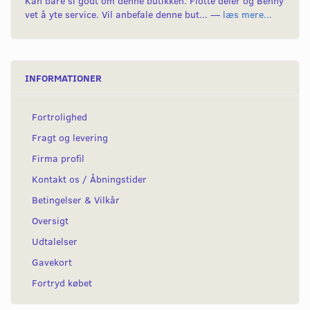
Kan bare si godt om denne butikken. Flotte deler og Benny
vet å yte service. Vil anbefale denne but... —
læs mere...
INFORMATIONER
Fortrolighed
Fragt og levering
Firma profil
Kontakt os / Åbningstider
Betingelser & Vilkår
Oversigt
Udtalelser
Gavekort
Fortryd købet