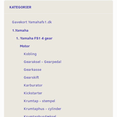
KATEGORIER
Gavekort Yamahafs1.dk
1.Yamaha
1. Yamaha FS1 4 gear
Motor
Kobling
Gearaksel - Gearpedal
Gearkasse
Gearskift
Karburator
Kickstarter
Krumtap - stempel
Krumtaphus - cylinder
Krumtaphusdæksel