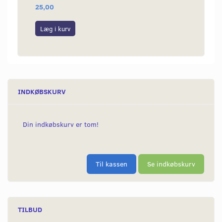
25,00
169,0
Læg i kurv
Læg i
INDKØBSKURV
Din indkøbskurv er tom!
Til kassen
Se indkøbskurv
TILBUD