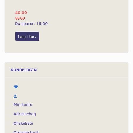
40,00
25
55,00
50,
Du sparer:
15,00
Du
Læg i kurv
L
KUNDELOGIN
Min konto
Adressebog
Ønskeliste
Ordrehistorik