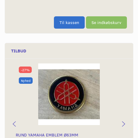
Til kassen
Se indkøbskurv
TILBUD
-27%
Nyhed
RUND YAMAHA EMBLEM Ø63MM
BA