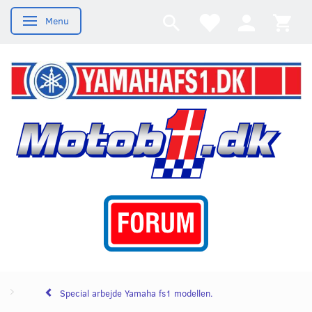
Menu
Skifte navigation
Special arbejde Yamaha fs1 modellen.