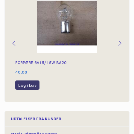
FORPÆRE 6V15/15W BA20
FO
40,00
40
Læg i kurv
L
UDTALELSER FRA KUNDER
staale wictor lien
wrote: