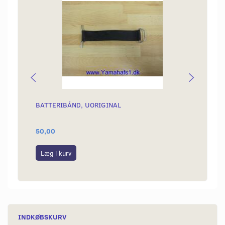
BATTERIBÅND, UORIGINAL
SIKRI
BATTE
50,00
29,00
Læg i kurv
Læg i
INDKØBSKURV