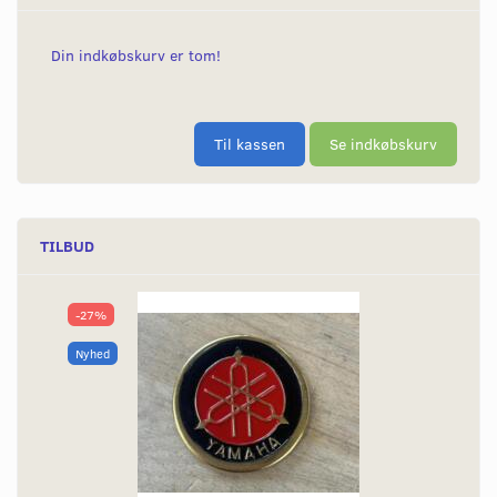
Din indkøbskurv er tom!
Til kassen
Se indkøbskurv
TILBUD
-27%
Nyhed