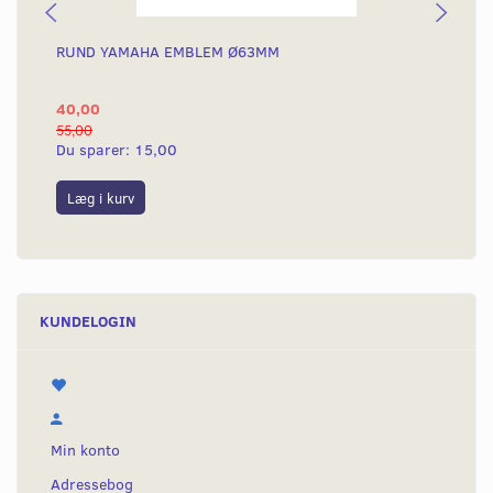
RUND YAMAHA EMBLEM Ø63MM
BA
40,00
25
55,00
50,
Du sparer:
15,00
Du
Læg i kurv
L
KUNDELOGIN
Min konto
Adressebog