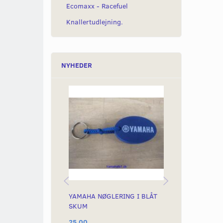
Ecomaxx - Racefuel
Knallertudlejning.
NYHEDER
YAMAHA NØGLERING I BLÅT
YAMAHA FLA
SKUM
25,00
169,00