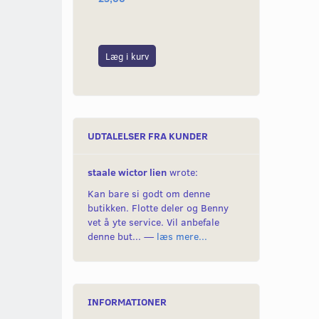
Læg i kurv
Læg i kurv
UDTALELSER FRA KUNDER
staale wictor lien
wrote:
Kan bare si godt om denne
butikken. Flotte deler og Benny
vet å yte service. Vil anbefale
denne but... —
læs mere...
INFORMATIONER