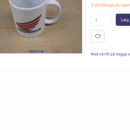
5 stk tilbage på lage
Læg 
Med skrift på begge s