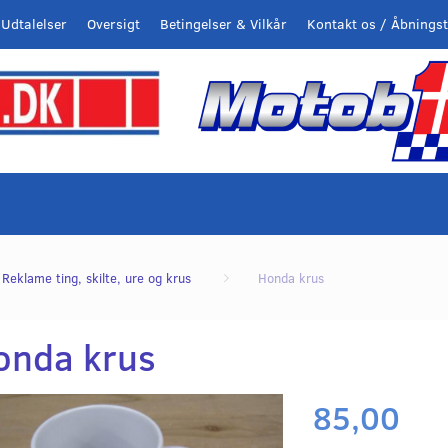
Udtalelser
Oversigt
Betingelser & Vilkår
Kontakt os / Åbningst
Reklame ting, skilte, ure og krus
Honda krus
onda krus
85,00