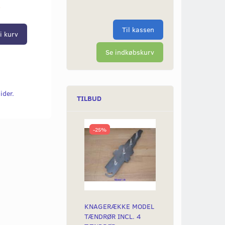
r
Til kassen
i kurv
Se indkøbskurv
ider.
TILBUD
-25%
KNAGERÆKKE MODEL
TÆNDRØR INCL. 4