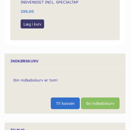
INDVENDIGT INCL. SPECIALTAP
299,00
49,00
Læg i kurv
Læg i
INDKØBSKURV
Din indkøbskurv er tom!
Til kassen
Se indkøbskurv
TILBUD