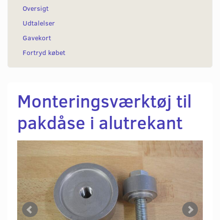
Oversigt
Udtalelser
Gavekort
Fortryd købet
Monteringsværktøj til
pakdåse i alutrekant