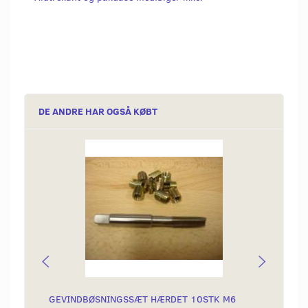
DE ANDRE HAR OGSÅ KØBT
GEVINDBØSNINGSSÆT HÆRDET 10STK M6
BOR Ø