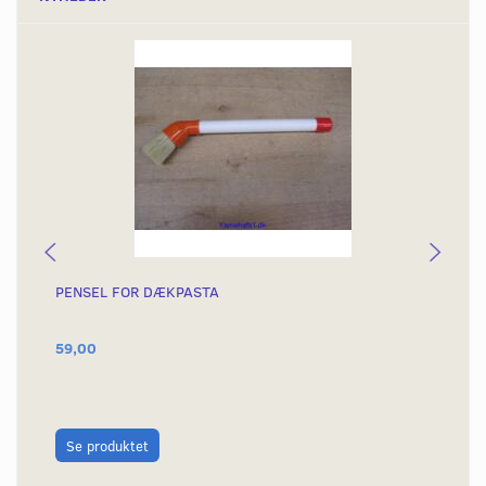
PENSEL FOR DÆKPASTA
DÆ
59,00
79
L
Se produktet