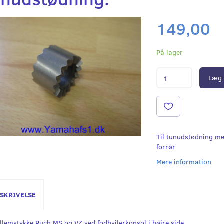
149,00
På lager
Læg 
Til tunudstødning me
forrør
Mere information
SKRIVELSE
llemstykke Puch MS og VZ ved fodhvilerkonsol i højre side.