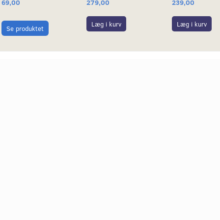
69,00
279,00
239,00
Læg i kurv
Læg i kurv
Se produktet
 NØGLE 1,2M
KÆDELÅS MED NØGLE 1,8M
MALOSSI SKUM
10,5MM
MM - RØD
699,00
359,00
Læg i kurv
Læg i kurv