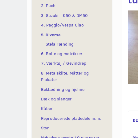
2. Puch
3. Suzuki - K50 & DM50
4. Paggio/Vespa Ciao
5. Diverse
Stefa Tænding
6. Bolte og møtrikker
7. Værktøj / Gevindrep
8. Metalskilte, Måtter og
Plakater
Beklædning og hjelme
Dæk og slanger
Kåber
Reproducerede pladedele m.m.
BE
Styr
Me
Nyheder seneste 10 nye varer