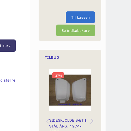
Til kassen
Se indkøbskurv
i kurv
TILBUD
-27%
-25%
d større
SIDESKJOLDE SÆT I
KNAGERÆKKE M
STÅL ÅRG. 1974-
TÆNDRØR INCL. 