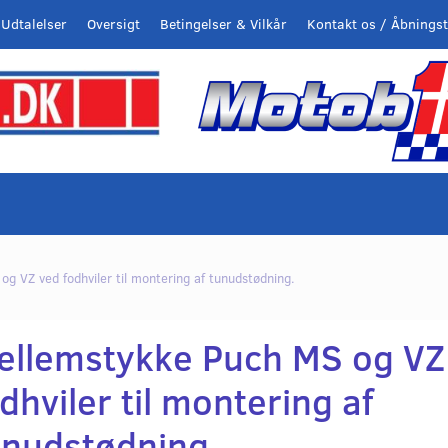
Udtalelser
Oversigt
Betingelser & Vilkår
Kontakt os / Åbningst
g VZ ved fodhviler til montering af tunudstødning.
ellemstykke Puch MS og VZ
dhviler til montering af
unudstødning.