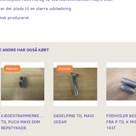
 er der plads til en større udstødning.
nsk produceret.
E ANDRE HAR OGSÅ KØBT
Populær
Populær
KÆDESTRAMMERBESLAG
SADELPIND TIL MAXI
FODHVILER BE
TIL PUCH MAXI SOM
2GEAR
FRA P TIL K M
REPSTYKKER.
1KIT