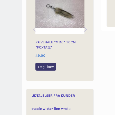
RÆVEHALE "MINI" 10CM
KÆDELÅS MED
"FOXTAIL"
10MM
49,00
549,00
Læg i kurv
Læg i kurv
UDTALELSER FRA KUNDER
staale wictor lien
wrote: