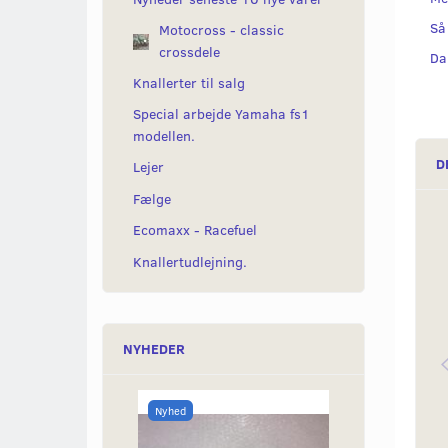
Så
Motocross - classic
crossdele
Da
Knallerter til salg
Special arbejde Yamaha fs1
modellen.
D
Lejer
Fælge
Ecomaxx - Racefuel
Knallertudlejning.
NYHEDER
Nyhed