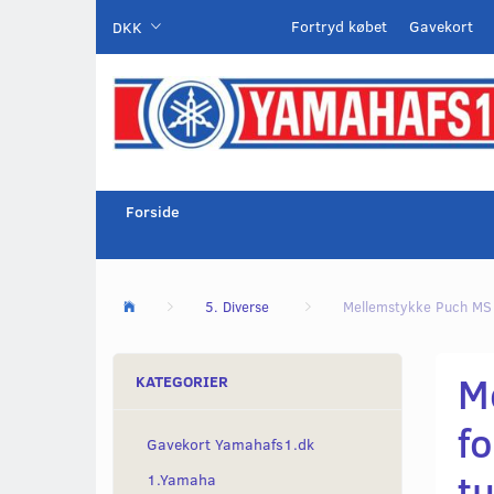
Fortryd købet
Gavekort
DKK
Forside
5. Diverse
Mellemstykke Puch MS o
M
KATEGORIER
fo
Gavekort Yamahafs1.dk
t
1.Yamaha