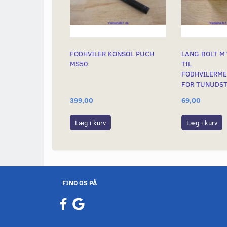
FODHVILER KONSOL PUCH
LANG BOLT M
MS50
TIL
FODHVILERM
FOR TUNUDS
399,00
69,00
Læg i kurv
Læg i kurv
FIND OS PÅ