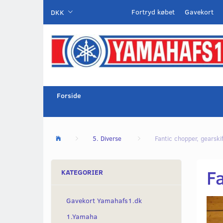
Fortryd købet
Gavekort
DKK
Forside
5. Diverse
Fantic chopper, gearski
Fa
KATEGORIER
Gavekort Yamahafs1.dk
1.Yamaha