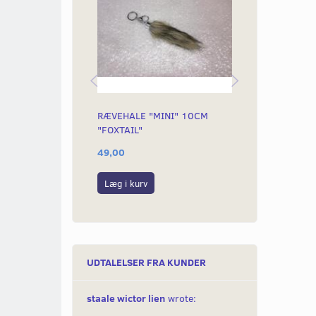
RÆVEHALE "MINI" 10CM
KÆDELÅS MED
"FOXTAIL"
10MM
49,00
549,00
Læg i kurv
Læg i kurv
UDTALELSER FRA KUNDER
staale wictor lien
wrote: