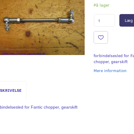
På lager
Læg 
forbindelsesled for F
chopper, gearskift
Mere information
SKRIVELSE
bindelsesled for Fantic chopper, gearskift