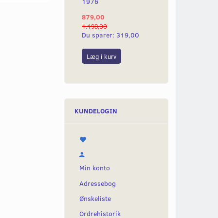
1976
TÆNDRØR.
879,00
299,00
1.198,00
399,00
Du sparer:
319,00
Du sparer:
100,
Læg i kurv
Læg i kurv
KUNDELOGIN
Min konto
Adressebog
Ønskeliste
Ordrehistorik