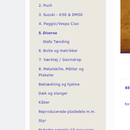
2. Puch
3. Suzuki - K50 & DM50
4. Paggio/Vespa Ciao
5. Diverse
Stefa Tænding
6. Bolte og møtrikker
7. Værktøj / Gevindrep
8. Metalskilte, Måtter og
Plakater
Beklædning og hjelme
BE
Dæk og slanger
Kåber
for
Reproducerede pladedele m.m.
Styr
Nyheder seneste 10 nye varer