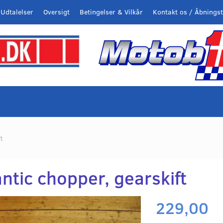
Udtalelser
Oversigt
Betingelser & Vilkår
Kontakt os / Åbningst
ft
ntic chopper, gearskift
229,00