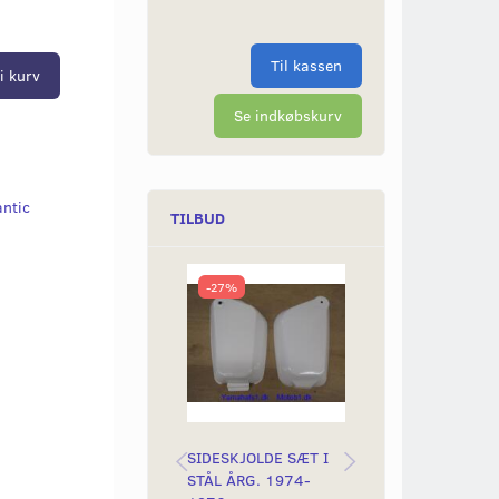
Til kassen
i kurv
Se indkøbskurv
antic
TILBUD
-27%
-25%
SIDESKJOLDE SÆT I
KNAGERÆKKE M
STÅL ÅRG. 1974-
TÆNDRØR INCL. 