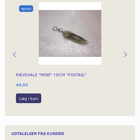
Nyhed
RÆVEHALE "MINI" 10CM "FOXTAIL"
KÆ
49,00
54
Læg i kurv
L
UDTALELSER FRA KUNDER