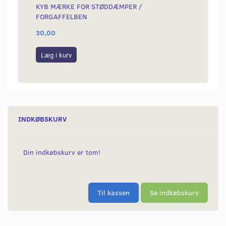
KYB MÆRKE FOR STØDDÆMPER /
PAKNI
FORGAFFELBEN
HVID
30,00
89,00
Læg i kurv
Læg i
INDKØBSKURV
Din indkøbskurv er tom!
Til kassen
Se indkøbskurv