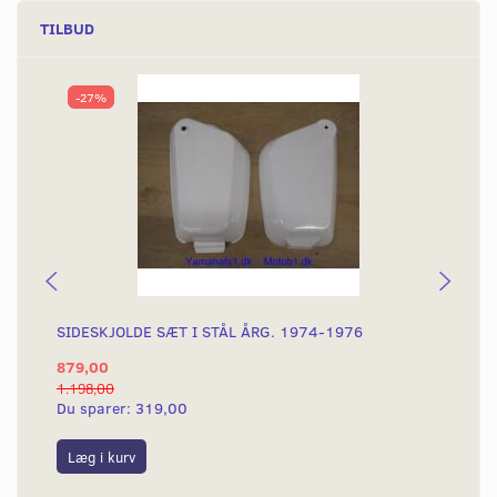
TILBUD
-27%
SIDESKJOLDE SÆT I STÅL ÅRG. 1974-1976
KN
879,00
29
1.198,00
399
Du sparer:
319,00
Du
Læg i kurv
L