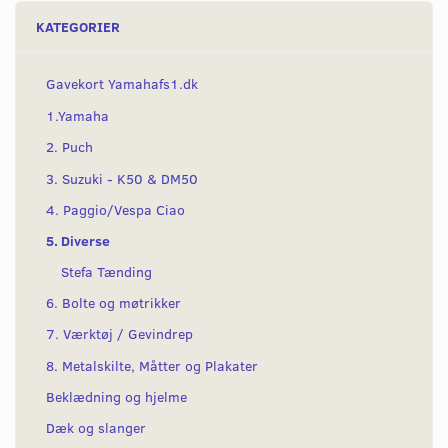
KATEGORIER
Gavekort Yamahafs1.dk
1.Yamaha
2. Puch
3. Suzuki - K50 & DM50
4. Paggio/Vespa Ciao
5. Diverse
Stefa Tænding
6. Bolte og møtrikker
7. Værktøj / Gevindrep
8. Metalskilte, Måtter og Plakater
Beklædning og hjelme
Dæk og slanger