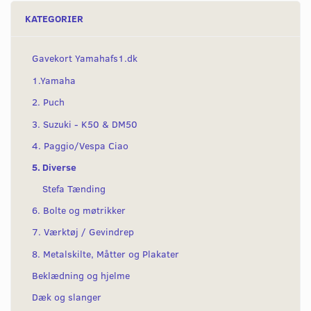
KATEGORIER
Gavekort Yamahafs1.dk
1.Yamaha
2. Puch
3. Suzuki - K50 & DM50
4. Paggio/Vespa Ciao
5. Diverse
Stefa Tænding
6. Bolte og møtrikker
7. Værktøj / Gevindrep
8. Metalskilte, Måtter og Plakater
Beklædning og hjelme
Dæk og slanger