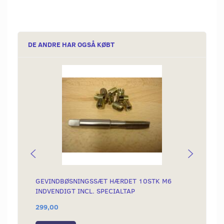
DE ANDRE HAR OGSÅ KØBT
GEVINDBØSNINGSSÆT HÆRDET 10STK M6
SIDES
INDVENDIGT INCL. SPECIALTAP
SKJOL
299,00
169,0