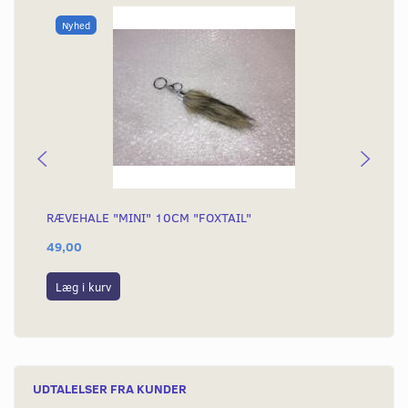
Nyhed
RÆVEHALE "MINI" 10CM "FOXTAIL"
KÆ
49,00
54
Læg i kurv
L
UDTALELSER FRA KUNDER