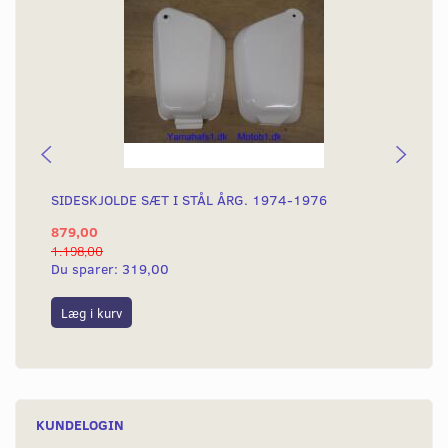
SIDESKJOLDE SÆT I STÅL ÅRG. 1974-1976
KN
879,00
29
1.198,00
399
Du sparer:
319,00
Du
Læg i kurv
L
KUNDELOGIN