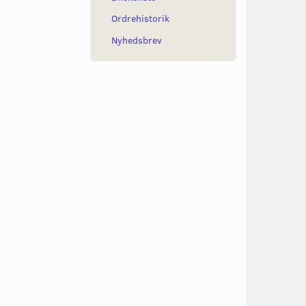
Ordrehistorik
Nyhedsbrev