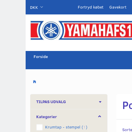
Fortryd købet
Gavekort
DKK
Forside
Po
Skifte
TILPAS UDVALG
filter
Kategorier
Krumtap - stempel
(
1
)
Sorte