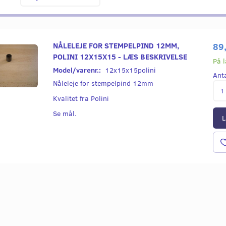
NÅLELEJE FOR STEMPELPIND 12MM,
89
POLINI 12X15X15 - LÆS BESKRIVELSE
På 
Model/varenr.:
12x15x15polini
Ant
Nåleleje for stempelpind 12mm
Kvalitet fra Polini
Se mål.
L
Nyhed
Nyhed