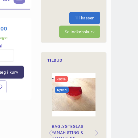
Til kassen
,00
Se indkøbskurv
lager
al
TILBUD
æg i kurv
-50%
-6%
Nyhed
Nyhed
Nyhed
BAGLYGTEGLAS
KOMPLET 4 PLA
YAMAH STING &
PRIMÆRHJULSKI