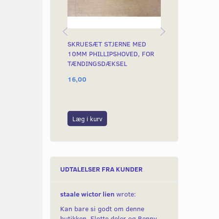
SKRUESÆT STJERNE MED
SKRUESÆT ST
10MM PHILLIPSHOVED, FOR
10MM PHILLI
TÆNDINGSDÆKSEL
AHA SKJOLD
16,00
15,00
Læg i kurv
Læg i kurv
UDTALELSER FRA KUNDER
staale wictor lien
wrote:
Kan bare si godt om denne
butikken. Flotte deler og Benny