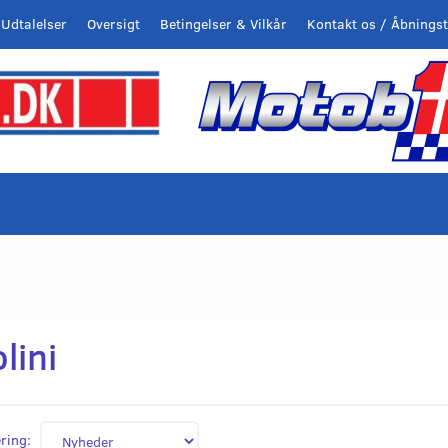
Udtalelser
Oversigt
Betingelser & Vilkår
Kontakt os / Åbningst
lini
ring: