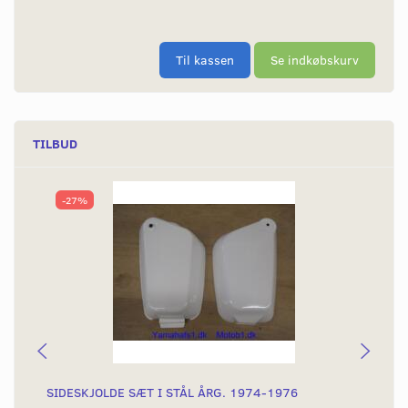
Til kassen
Se indkøbskurv
TILBUD
-27%
SIDESKJOLDE SÆT I STÅL ÅRG. 1974-1976
KN