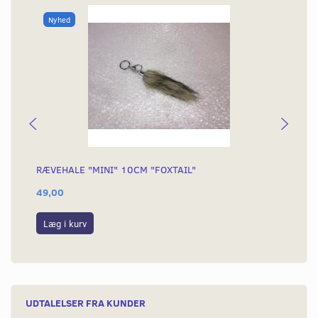
Nyhed
RÆVEHALE "MINI" 10CM "FOXTAIL"
KÆ
49,00
54
Læg i kurv
L
UDTALELSER FRA KUNDER