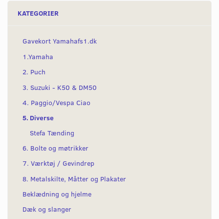
KATEGORIER
Gavekort Yamahafs1.dk
1.Yamaha
2. Puch
3. Suzuki - K50 & DM50
4. Paggio/Vespa Ciao
5. Diverse
Stefa Tænding
6. Bolte og møtrikker
7. Værktøj / Gevindrep
8. Metalskilte, Måtter og Plakater
Beklædning og hjelme
Dæk og slanger