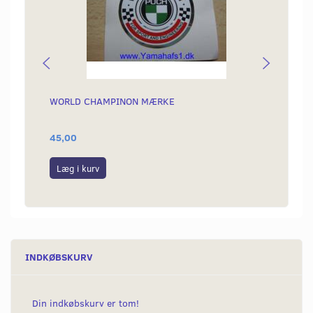
WORLD CHAMPINON MÆRKE
RØDT
45,00
49,00
Læg i kurv
Læg i
INDKØBSKURV
Din indkøbskurv er tom!