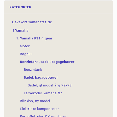
KATEGORIER
Gavekort Yamahafs1.dk
1.Yamaha
1. Yamaha FS1 4 gear
Motor
Baghjul
Benzintank, sadel, bagagebærer
Benzintank
Sadel, bagagebærer
Sadel, gl model årg 72-73
Farvekoder Yamaha fs1
Blinklys, ny model
Elektriske komponenter
Forgaffel, styr, DX-mastercyl.