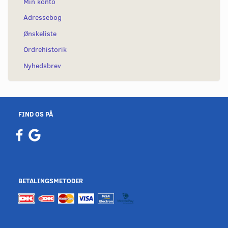
Min konto
Adressebog
Ønskeliste
Ordrehistorik
Nyhedsbrev
FIND OS PÅ
BETALINGSMETODER