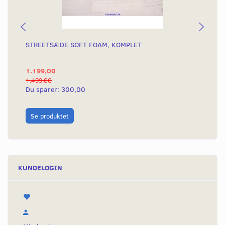
STREETSÆDE SOFT FOAM, KOMPLET
SP
SK
1.199,00
49
1.499,00
670
Du sparer:
300,00
Du
L
Se produktet
KUNDELOGIN