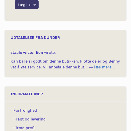
Læg i kurv
L
UDTALELSER FRA KUNDER
staale wictor lien
wrote:
Kan bare si godt om denne butikken. Flotte deler og Benny
vet å yte service. Vil anbefale denne but... —
læs mere...
INFORMATIONER
Fortrolighed
Fragt og levering
Firma profil