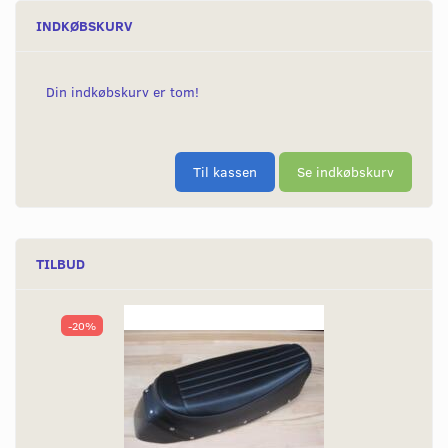
INDKØBSKURV
Din indkøbskurv er tom!
Til kassen
Se indkøbskurv
TILBUD
-20%