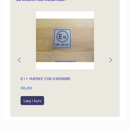
E11 MÆRKE FOR KRONRØR
SIDES
30,00
179,0
Læg i kurv
Læg i