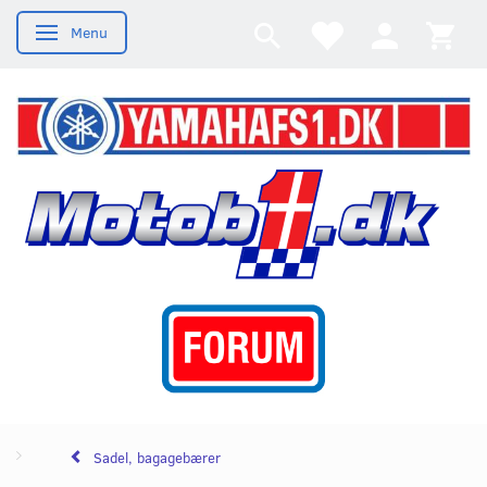
Menu
Skifte navigation
Sadel, bagagebærer