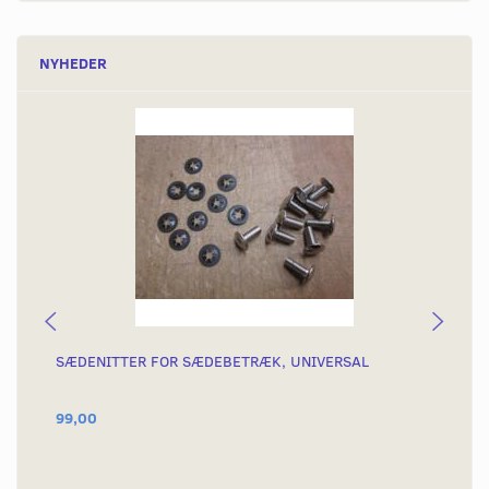
NYHEDER
SÆDENITTER FOR SÆDEBETRÆK, UNIVERSAL
SÆ
NY
99,00
29